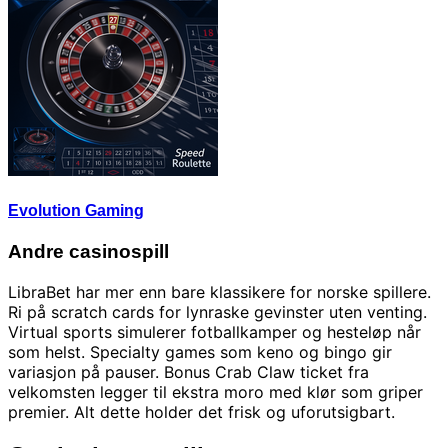
Evolution Gaming
Andre casinospill
LibraBet har mer enn bare klassikere for norske spillere.
Ri på scratch cards for lynraske gevinster uten venting.
Virtual sports simulerer fotballkamper og hesteløp når
som helst. Specialty games som keno og bingo gir
variasjon på pauser. Bonus Crab Claw ticket fra
velkomsten legger til ekstra moro med klør som griper
premier. Alt dette holder det frisk og uforutsigbart.