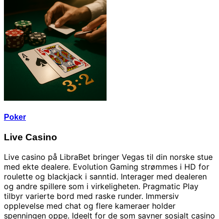
Poker
Live Casino
Live casino på LibraBet bringer Vegas til din norske stue
med ekte dealere. Evolution Gaming strømmes i HD for
roulette og blackjack i sanntid. Interager med dealeren
og andre spillere som i virkeligheten. Pragmatic Play
tilbyr varierte bord med raske runder. Immersiv
opplevelse med chat og flere kameraer holder
spenningen oppe. Ideelt for de som savner sosialt casino