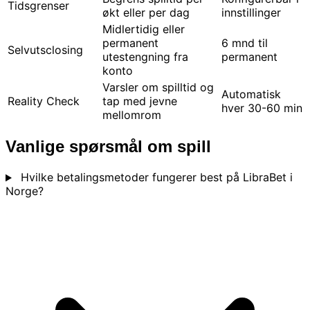
Tidsgrenser
økt eller per dag
innstillinger
Midlertidig eller
permanent
6 mnd til
Selvutsclosing
utestengning fra
permanent
konto
Varsler om spilltid og
Automatisk
Reality Check
tap med jevne
hver 30-60 min
mellomrom
Vanlige spørsmål om spill
Hvilke betalingsmetoder fungerer best på LibraBet i
Norge?