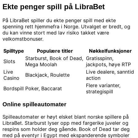
Ekte penger spill på LibraBet
På LibraBet spiller du ekte penger spill med ekte
spenning rett hjemmefra i Norge. Utvalget er bredt, og
du kan vinne stort med lav risiko takket være
velkomstbonuser.
Spilltype
Populære titler
Nøkkelfunksjoner
Starburst, Book of Dead,
Gratisspinn,
Slots
Mega Moolah
jackpots, høye RTP
Live
Live dealere, sanntid
Blackjack, Roulette
Casino
action
Flere varianter,
Bordspill
Poker, Baccarat
strategispill
Online spilleautomater
Spilleautomater er høyt elsket blant norske spillere på
LibraBet. Starburst lyser opp med fargerike juveler og
respins som holder deg gående. Book of Dead tar deg
med på eventyr i Egypt med ekspanderende symboler