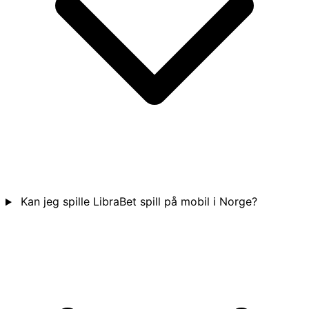
Kan jeg spille LibraBet spill på mobil i Norge?